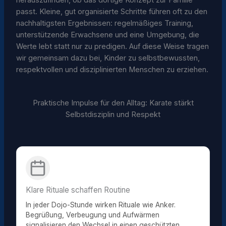
passt. Kleine, gut organisierte Schritte führen oft zu den
nachhaltigsten Ergebnissen: regelmäßiges Training,
unterstützende Erwachsene und eine Umgebung, die
Werte lebt statt nur zu predigen. Auf diese Weise tragen
wir gemeinsam dazu bei, Kinder zu selbstbewussten,
respektvollen und disziplinierten Menschen zu erziehen.
Praktische Impulse für den Alltag: Karate stärkt
Selbstdisziplin und Respekt
Klare Rituale schaffen Routine
In jeder Dojo-Stunde wirken Rituale wie Anker.
Begrüßung, Verbeugung und Aufwärmen
signalisieren den Wechsel in einen geschützten