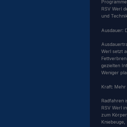
Programme fü
RSV Werl de
und Technik
Ausdauer: Di
Ausdauertra
Werl setzt 
Fettverbren
gezielten In
Weniger pla
Kraft: Mehr
Radfahren i
RSV Werl in
zum Körperf
Kniebeuge, 