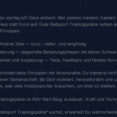
 wichtig ist? Ganz einfach: Wer planlos trainiert, trainiert 
ress statt Form auf. Gute Radsport Trainingspläne setzen au
Prinzipien:
finierte Ziele — kurz-, mittel- und langfristig
isierung — abgestufte Belastungsphasen mit klaren Schwe
rkeit und Anpassung — Tests, Feedback und flexible Korr
bindet diese Prinzipien mit Vereinsnähe: Du trainierst nicht 
einer Gemeinschaft, die Dich motiviert, herausfordert und u
, was viele Hobbysportler brauchen, um dran zu bleiben.
 Trainingspläne im RSV Werl Blog: Ausdauer, Kraft und Tech
dsport Trainingspläne“ suchst, erwartest Du wahrscheinl