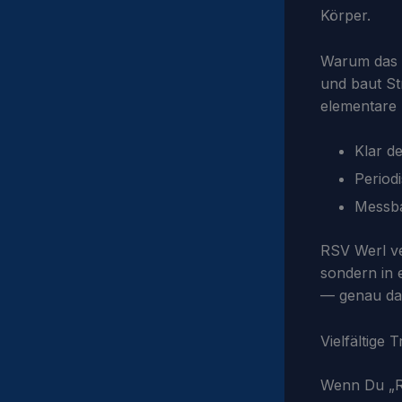
Körper.
Warum das so
und baut St
elementare 
Klar de
Period
Messba
RSV Werl ver
sondern in 
— genau das
Vielfältige
Wenn Du „Ra