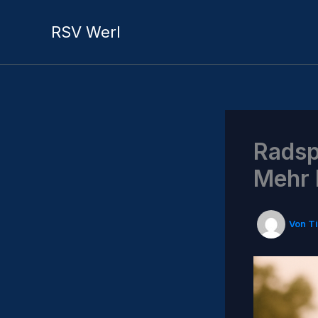
Zum
Inhalt
RSV Werl
springen
Radsp
Mehr 
Von
T