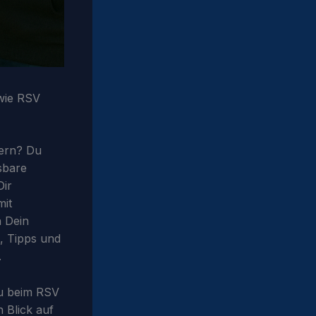
 wie RSV
dern? Du
sbare
Dir
mit
n Dein
e, Tipps und
.
Du beim RSV
n Blick auf