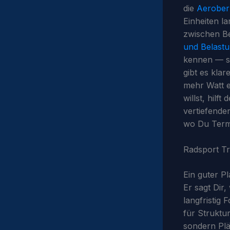
die
Aerober 
Einheiten la
zwischen Be
und Belast
kennen — s
gibt es kla
mehr Watt e
willst, hilft
vertiefende
wo Du Term
Radsport Tr
Ein guter Pl
Er sagt Dir
langfristig 
für Struktur
sondern Plä