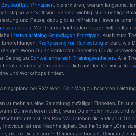
Basisaufbau Prinzipien
, die erklären, warum langsame, la
ngfristig so wertvoll sind. Ebenso wichtig ist die richtige Bal
lastung und Pause; dazu gibt es hilfreiche Hinweise unter
ungssteuerung
. Wer Intervallmethoden nutzen will, sollte di
iehe
Intervalltraining Grundlagen Prinzipien
. Auch zum The
re Empfehlungen:
Krafttraining für Radleistung
erklärt, wie D
rzeugst. Wenn Du an konkreten Einheiten für die Schwelle
 der Beitrag zu
Schwellenbereich Trainingseinheiten
. Alle Th
n Inhalte sammelst Du übersichtlich auf der Vereinsseite
rs
ine und Workshops findest.
ainingspläne bei RSV Werl: Dein Weg zu besseren Leistun
an ist mehr als eine Sammlung zufälliger Einheiten. Er ist e
, wann Du investieren sollst, wann Du erholen musst und w
Fortschritte erzielst. Bei RSV Werl stehen die Radsport Trai
, Individualität und Nachhaltigkeit. Das heißt: Kein „One-size-
ne, die zu Dir passen — Deinem Zeitbudget, Deinem Ziel 