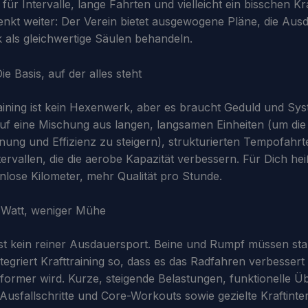
r Intervalle, lange Fahrten und vielleicht ein bisschen Kra
nkt weiter: Der Verein bietet ausgewogene Pläne, die Ausd
 als gleichwertige Säulen behandeln.
e Basis, auf der alles steht
ining ist kein Hexenwerk, aber es braucht Geduld und Sy
auf eine Mischung aus langen, langsamen Einheiten (um die
nung und Effizienz zu steigern), strukturierten Tempofahr
tervallen, die die aerobe Kapazität verbessern. Für Dich hei
nlose Kilometer, mehr Qualität pro Stunde.
 Watt, weniger Mühe
st kein reiner Ausdauersport. Beine und Rumpf müssen stab
tegriert Krafttraining so, dass es das Radfahren verbessert
ormer wird. Kurze, steigende Belastungen, funktionelle 
Ausfallschritte und Core-Workouts sowie gezielte Kraftinter