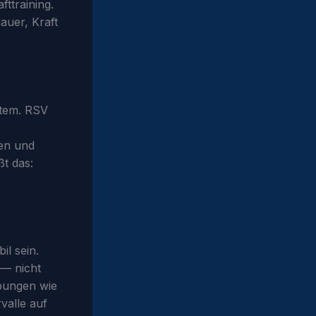
fttraining.
auer, Kraft
stem. RSV
ten und
ßt das:
il sein.
 — nicht
Übungen wie
valle auf