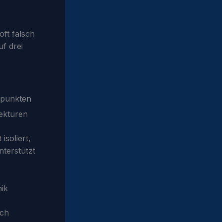
oft falsch
f drei
rpunkten
ekturen
isoliert,
nterstützt
nik
ich