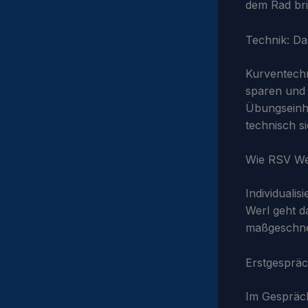
dem Rad bri
Technik: Da
Kurventechni
sparen und 
Übungseinhe
technisch si
Wie RSV Wer
Individuali
Werl geht d
maßgeschnei
Erstgespräch
Im Gespräch