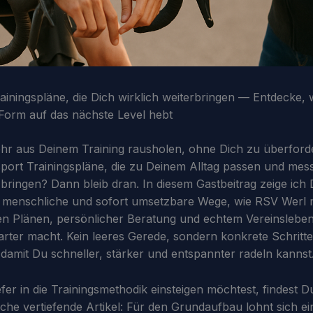
ainingspläne, die Dich wirklich weiterbringen — Entdecke,
Form auf das nächste Level hebt
ehr aus Deinem Training rausholen, ohne Dich zu überfor
port Trainingspläne, die zu Deinem Alltag passen und mes
 bringen? Dann bleib dran. In diesem Gastbeitrag zeige ich 
 menschliche und sofort umsetzbare Wege, wie RSV Werl 
ten Plänen, persönlicher Beratung und echtem Vereinslebe
arter macht. Kein leeres Gerede, sondern konkrete Schritt
 damit Du schneller, stärker und entspannter radeln kannst
fer in die Trainingsmethodik einsteigen möchtest, findest 
iche vertiefende Artikel: Für den Grundaufbau lohnt sich ei