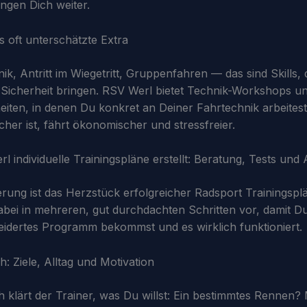
ngen Dich weiter.
s oft unterschätzte Extra
k, Antritt im Wiegetritt, Gruppenfahren — das sind Skills, d
Sicherheit bringen. RSV Werl bietet Technik-Workshops u
iten, in denen Du konkret an Deiner Fahrtechnik arbeites
cher ist, fährt ökonomischer und stressfreier.
l individuelle Trainingspläne erstellt: Beratung, Tests un
sierung ist das Herzstück erfolgreicher Radsport Trainingsp
abei in mehreren, gut durchdachten Schritten vor, damit Du
dertes Programm bekommst und es wirklich funktioniert.
: Ziele, Alltag und Motivation
 klärt der Trainer, was Du willst: Ein bestimmtes Rennen?