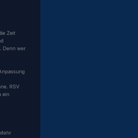
ie Zeit
nd
t. Denn wer
d Anpassung
läne. RSV
 ein
 Mehr