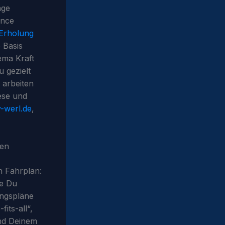
nge
ance
Erholung
e Basis
ma Kraft
u gezielt
 arbeiten
ese und
v-werl.de
,
gen
in Fahrplan:
ie Du
ningspläne
fits-all“,
und Deinem