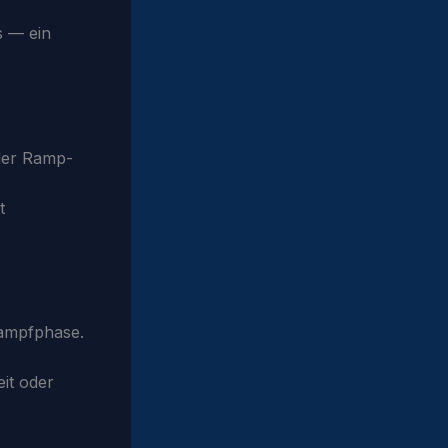
s — ein
oder Ramp-
t
kampfphase.
it oder