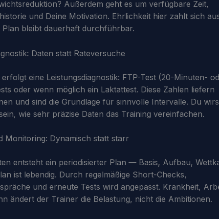
wichtsreduktion? Außerdem geht es um verfügbare Zeit,
istorie und Deine Motivation. Ehrlichkeit hier zahlt sich au
r Plan bleibt dauerhaft durchführbar.
agnostik: Daten statt Rateversuche
erfolgt eine Leistungsdiagnostik: FTP-Test (20-Minuten- 
ests oder wenn möglich ein Laktattest. Diese Zahlen liefern
en und sind die Grundlage für sinnvolle Intervalle. Du wirs
sein, wie sehr präzise Daten das Training vereinfachen.
 Monitoring: Dynamisch statt starr
en entsteht ein periodisierter Plan — Basis, Aufbau, Wett
lan ist lebendig. Durch regelmäßige Short-Checks,
präche und erneute Tests wird angepasst. Krankheit, Arbe
nn ändert der Trainer die Belastung, nicht die Ambitionen.