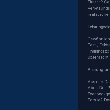
Fitness? Ge
Verletzungsh
realistische
Leistungsdi
Gewöhnlich 
Test), Feldt
Trainingszon
überrascht 
Planung und
Aus den Dat
Aber: Der P
Feedbackges
Familie? Da